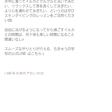
水中に潜ってイルカとクルクルと泳いでみた
い、リラックスして息を長くして泳ぎたい、
より心を通わせて泳ぎたい、
という方はぜひ
スキンダイビングのレッスンをご活用くださ
い🧜‍♀️
自由に泳げるようになってから過ごすイルカ
との時間は、何十倍も楽しい時間になること
間違いなし♪
スムーズなやりとりが行える、ちきゅうの学
校の公式LINE はこちら↓
LINEをお持ちでない方は、
chikyunogakko@gmail.com
までご連絡く
ださい。
【御蔵島にたどりつけなくなる可
能性について】
★御蔵島への船の着岸率は年平均で
約62％