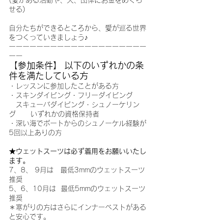
(愛がある活動や、人、団体にお金をめぐら
せる)
自分たちができるところから、愛が巡る世界
をつくっていきましょう♪
ーーーーーーーーーーーーーーーーーーーー
ーー
【参加条件】
 以下のいずれかの条
件を満たしている方
・レッスンに参加したことがある方
・スキンダイビング・フリーダイビング
　スキューバダイビング・シュノーケリン
グ      いずれかの資格保持者
・深い海でボートからのシュノーケル経験が
5回以上ありの方
★ウェットスーツは必ず着用をお願いいたし
ます。
7、8、 9月は　最低3mmのウェットスーツ
推奨　
5、6、10月は  最低5mmのウェットスーツ
推奨　
＊寒がりの方はさらにインナーベストがある
と安心です。