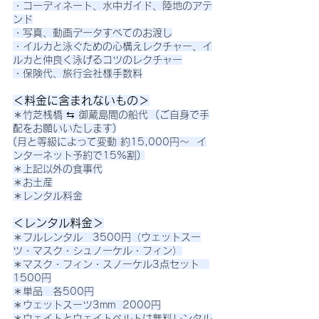
・コーディネート、水中ガイド、陸地のアテ
ンド
・写真、動画データすべてのお渡し
・イルカと泳ぐための心構えレクチャー、イ
ルカと仲良く泳げるコツのレクチャー
・保険代、旅行会社様手数料
＜料金に含まれないもの＞
＊竹芝桟橋 ⇆ 御蔵島間の船代  (ご自身で手
配をお願いいたします)
(月と等級によって変動 約15,000円〜  イ
ンターネット予約で15%割) 
＊上記以外の食事代
＊お土産
＊レンタル料金
＜レンタル料金＞
＊フルレンタル　3500円（ウェットスー
ツ・マスク・シュノーケル・フィン）
＊マスク・フィン・スノーケル3点セット　
1500円
＊単品　各500円
＊ウェットスーツ3mm  2000円
＊ウェイトとウェイトベルトは無料レンタル