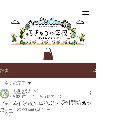
記事
全ての記事
ちきゅうの学校
全ての記事
2025年4月1日
読了時間: 7分
ドルフィンスイム2025 受付開始🐬✨
ホエールスイム
更新日：
2025年6月25日
ツアー