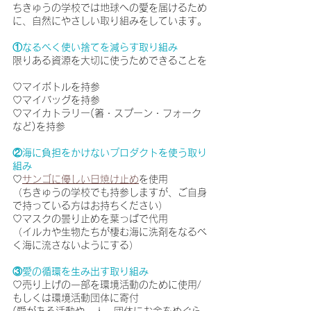
ちきゅうの学校では地球への愛を届けるため
に、自然にやさしい取り組みをしています。
①なるべく使い捨てを減らす取り組み
限りある資源を大切に使うためできることを
♡マイボトルを持参
♡
マイバッグを持参　
♡
マイカトラリー(箸・スプーン・フォーク
など)を持参
②海に負担をかけないプロダクトを使う取り
組み
♡
サンゴに優しい日焼け止め
を使用
（ちきゅうの学校でも持参しますが、ご自身
で持っている方はお持ちください）
♡
マスクの曇り止めを葉っぱで代用
（イルカや生物たちが棲む海に洗剤をなるべ
く海に流さないようにする）
③愛の循環を生み出す取り組み
♡売り上げの一部を環境活動のために使用/
もしくは環境活動団体に寄付