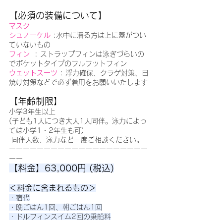
【必須の装備について】
マスク
シュノーケル
 :水中に潜る方は上に蓋がつい
ていないもの
フィン
  : ストラップフィンは泳ぎづらいの
でポケットタイプのフルフットフィン
ウェットスーツ
: 浮力確保、クラゲ対策、日
焼け対策などで必ず着用をお願いいたします
【年齢制限】
小学3年生以上 
(子ども1人につき大人1人同伴。泳力によっ
ては小学1・2年生も可) 
 同伴人数、泳力など一度ご相談ください。
ーーーーーーーーーーーーーーーーーーーー
ーー
【料金】63,000円 (税込)
＜料金に含まれるもの＞
・宿代
・晩ごはん1回、朝ごはん1回
・ドルフィンスイム2回の乗船料