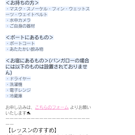
＜お持ちの方＞
・マスク・スノーケル・フィン・ウェットス
ーツ・ウェイトベルト
・水中カメラ
・ご自身の器材
＜ボートにあるもの＞
・ボートコート
・あたたかい飲み物
＜お宿にあるもの＞(バンガローの場合
には以下のものは設置されておりませ
ん)
・ドライヤー
・洗濯機
・電子レンジ
・冷蔵庫
お申し込みは、
こちらのフォーム
 よりお願い
いたします🐬
ーーーーーーーーーーーーーーーーーーーー
ーー
【レッスンのすすめ】