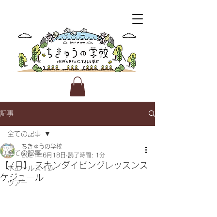
記事
全ての記事
ちきゅうの学校
全ての記事
2021年6月18日
読了時間: 1分
【7月】 スキンダイビングレッスンス
ホエールスイム
ケジュール
ツアー