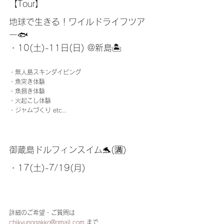
【Tour】
地球で生きる！ワイルドライフツア
ー🐟
・10(土)-11日(日) @新島🏝
・無人島スキンダイビング
・魚突き体験
・魚捌き体験
・火起こし体験
・ジャムづくり etc..
御蔵島ドルフィンスイム🐬(🈵) 
・17(土)-7/19(月)
詳細のご希望・ご質問は
chikyunogakko@gmail.com
 まで