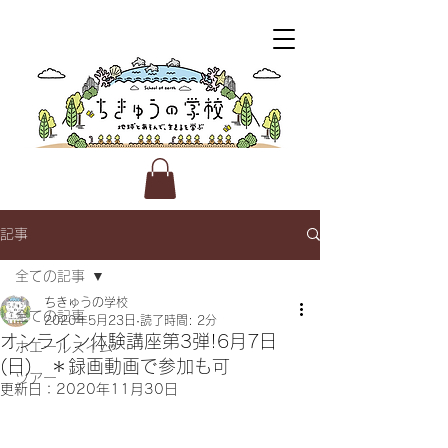
記事
全ての記事
ちきゅうの学校
全ての記事
2020年5月23日
読了時間: 2分
オンライン体験講座第3弾!6月7日
ホエールスイム
(日) ＊録画動画で参加も可
ツアー
更新日：
2020年11月30日