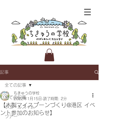
記事
全ての記事
ちきゅうの学校
全ての記事
2022年1月15日
読了時間: 2分
【木製マイスプーンづくり@港区 イベ
ホエールスイム
ント参加のお知らせ】
ツアー