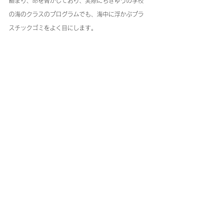
絡まり、命を脅かしており、実際にちきゅうの学校
の海のクラスのプログラムでも、海中に浮かぶプラ
スチックゴミをよく目にします。