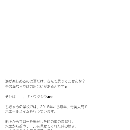
海が楽しめるのは夏だけ、なんて思ってませんか？
冬の海ならではの出会いがあるんです☺️
それは……、ザトウクジラ🐋✨
ちきゅうの学校では、2018年から毎年、奄美大島で
ホエールスイムを行っています。
船上からブローを発見した時の胸の高鳴り。
水面から顔やテールを見せてくれた時の驚き。