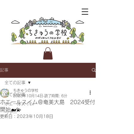
記事
全ての記事
ちきゅうの学校
全ての記事
2023年10月14日
読了時間: 6分
ホエールスイム＠奄美大島 2024受付
ホエールスイム
開始🐋💫
ツアー
更新日：
2023年10月18日