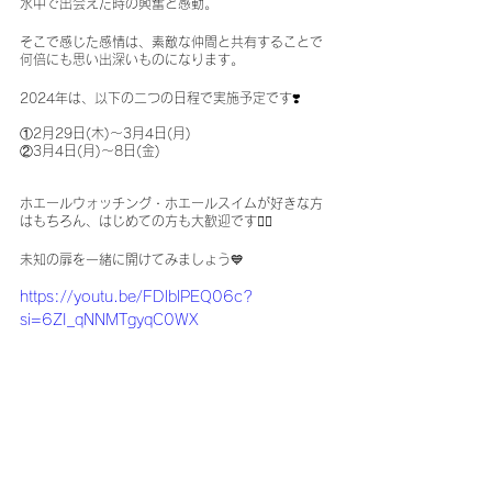
水中で出会えた時の興奮と感動。
そこで感じた感情は、素敵な仲間と共有することで
何倍にも思い出深いものになります。
2024年は、以下の二つの日程で実施予定です❣️
①2月29日(木)〜3月4日(月)
②3月4日(月)〜8日(金)
ホエールウォッチング・ホエールスイムが好きな方
はもちろん、はじめての方も大歓迎です🧜‍♀️
未知の扉を一緒に開けてみましょう💙
https://youtu.be/FDlblPEQ06c?
si=6ZI_qNNMTgyqC0WX