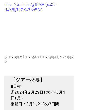
https://youtu.be/gf9P8Bujsb0?
si=X5jyTe7iKw7Ah5BC
𓇼✧˙⁎⋆𓆉𓈒𓏸𓇼✧˙⁎⋆𓆉𓈒𓏸𓇼✧˙⁎⋆𓆉𓈒𓏸𓇼✧˙⁎⋆𓆉𓈒𓏸
𓇼
【ツアー概要】
■日程

①2024年2月29日(木)〜3月4
日(月)

乗船日：3月1,2,3の3日間
