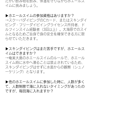
たかい飲み物を飲み、体温を守りながらホエールス
イムに挑みましょう。
▶︎ホエールスイムの参加資格はありますか？
→スクーバダイビングのCカード、またはスキンダイ
ビング・フリーダイビイングライセンス所持者、ド
ルフィンスイム経験者（3回以上）。大海原でのスイ
ムとなるためご自身で身の安全を確保できる方に限
らせていただきます。
▶︎スキンダイビングはまだ苦手ですが、ホエールス
イムはできますか？
→奄美大島のホエールスイムのルールで、ホエール
スイム時に水中へ潜ることは禁止されているため、
スキンダイビングはせずに水面からの観察（シュノ
ーケリング）となります。
▶︎他のホエールスイムに参加した時に、人数が多く
て、人数制限で海に入れないタイミングがあったの
ですが、毎回海に入れますか？
→奄美大島のホエールスイムのルールで、一度に海
に入れる人数の最大が8名までとなっています。ちき
ゅうの学校のツアーでは、ツアーの最大参加人数を8
名様に設定しておりますので、全員が毎回入水でき
ます。
▶︎ザトウクジラの体長はどれくらいですか？