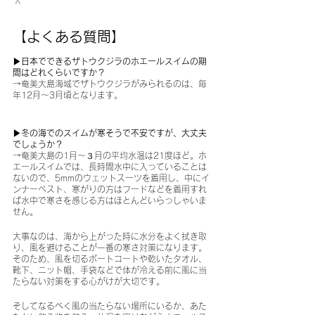
【よくある質問】
▶︎日本でできるザトウクジラのホエールスイムの期
間はどれくらいですか？
→奄美大島海域でザトウクジラがみられるのは、毎
年12月〜3月頃となります。
▶︎冬の海でのスイムが寒そうで不安ですが、大丈夫
でしょうか？
→奄美大島の1月〜３月の平均水温は21度ほど。ホ
エールスイムでは、長時間水中に入っていることは
ないので、5mmのウェットスーツを着用し、中にイ
ンナーベスト、寒がりの方はフードなどを着用すれ
ば水中で寒さを感じる方はほとんどいらっしゃいま
せん。
大事なのは、海から上がった時に水分をよく拭き取
り、風を避けることが一番の寒さ対策になります。
そのため、風を切るボートコートや乾いたタオル、
靴下、ニット帽、手袋などで体が冷える前に風に当
たらない対策をする心がけが大切です。
そしてなるべく風の当たらない場所にいるか、あた