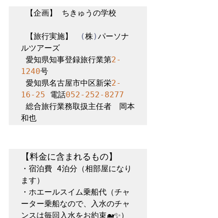
 【企画】 ちきゅうの学校 

 【旅行実施】　
(
株
)
パーソナ
ルツアーズ 

 愛知県知事登録旅行業第
2-
1240
号 

 愛知県名古屋市中区新栄
2-
16-25
 電話
052-252-8277
 総合旅行業務取扱主任者　岡本
【料金に含まれるもの】
・宿泊費 4泊分（相部屋になり
ます）

・ホエールスイム乗船代（チャ
ーター乗船なので、入水のチャ
ンスは毎回入水をお約束🐋✨）
